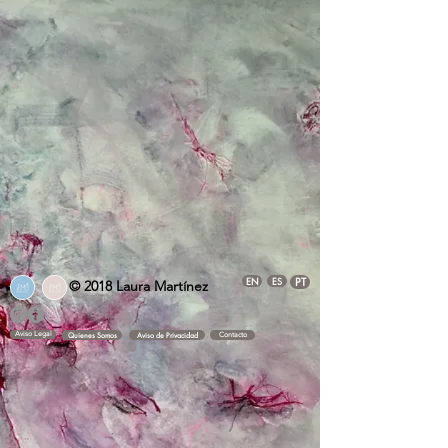
EN
ES
PT
© 2018 Laura Martínez
Aviso Legal
Quienes Somos
Aviso de Privacidad
Contacto